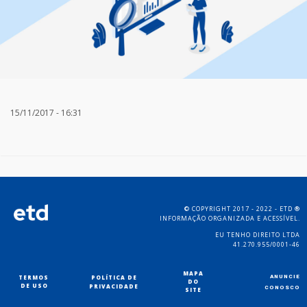
15/11/2017 - 16:31
COPYRIGHT 2017 - 2022 - ETD
©
®
INFORMAÇÃO ORGANIZADA E ACESSÍVEL.
EU TENHO DIREITO LTDA
41.270.955/0001-46
MAPA
TERMOS
POLÍTICA DE
ANUNCIE
DO
DE USO
PRIVACIDADE
CONOSCO
SITE