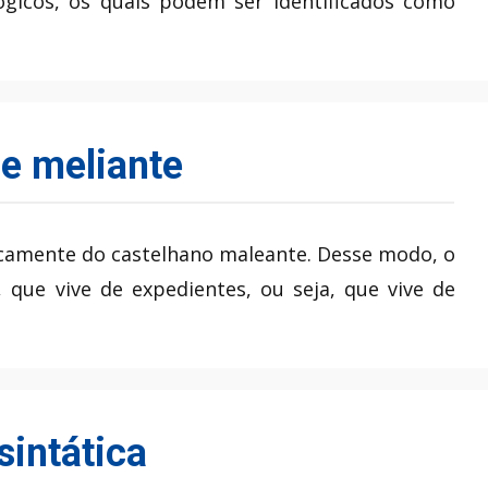
gicos, os quais podem ser identificados como
e meliante
gicamente do castelhano maleante. Desse modo, o
, que vive de expedientes, ou seja, que vive de
sintática