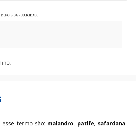
 DEPOIS DA PUBLICIDADE
nino.
s
a esse termo são:
malandro
,
patife
,
safardana
,