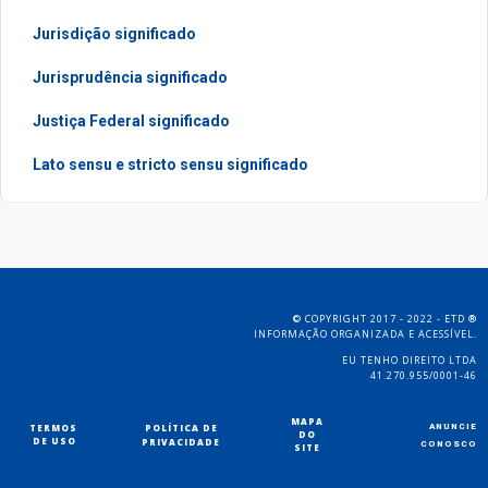
Jurisdição significado
Jurisprudência significado
Justiça Federal significado
Lato sensu e stricto sensu significado
COPYRIGHT 2017 - 2022 - ETD
©
®
INFORMAÇÃO ORGANIZADA E ACESSÍVEL.
EU TENHO DIREITO LTDA
41.270.955/0001-46
MAPA
TERMOS
POLÍTICA DE
ANUNCIE
DO
DE USO
PRIVACIDADE
CONOSCO
SITE